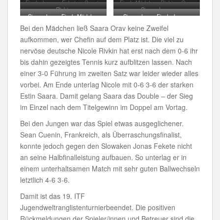
Finale Jungen: Fekete – Cuenin
Finale Mädchen: Rivkin – Orav
Rivkin
Siegerehrung
Siegerehrung Finale Mädchen
Siegerehrung Finale Jungen
Bei den Mädchen ließ Saara Orav keine Zweifel
aufkommen, wer Chefin auf dem Platz ist. Die viel zu
nervöse deutsche Nicole Rivkin hat erst nach dem 0-6 ihr
bis dahin gezeigtes Tennis kurz aufblitzen lassen. Nach
einer 3-0 Führung im zweiten Satz war leider wieder alles
vorbei. Am Ende unterlag Nicole mit 0-6 3-6 der starken
Estin Saara. Damit gelang Saara das Double – der Sieg
im Einzel nach dem Titelgewinn im Doppel am Vortag.
Bei den Jungen war das Spiel etwas ausgeglichener.
Sean Cuenin, Frankreich, als Überraschungsfinalist,
konnte jedoch gegen den Slowaken Jonas Fekete nicht
an seine Halbfinalleistung aufbauen. So unterlag er in
einem unterhaltsamen Match mit sehr guten Ballwechseln
letztlich 4-6 3-6.
Damit ist das 19. ITF
Jugendweltranglistenturnierbeendet. Die positiven
Rückmeldungen der Spieler/innen und Betreuer sind die