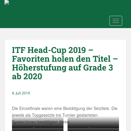
Skip to main content
TOGGLE
ITF Head-Cup 2019 –
Favoriten holen den Titel –
Höherstufung auf Grade 3
ab 2020
8. Juli 2019
Die Einzelfinale waren eine Bestätigung der Setzliste. Die
jeweils als Topgesetzte ins Turnier gestarteten
Spieler/innen bestätigten diese.
Cuenin
Fekete