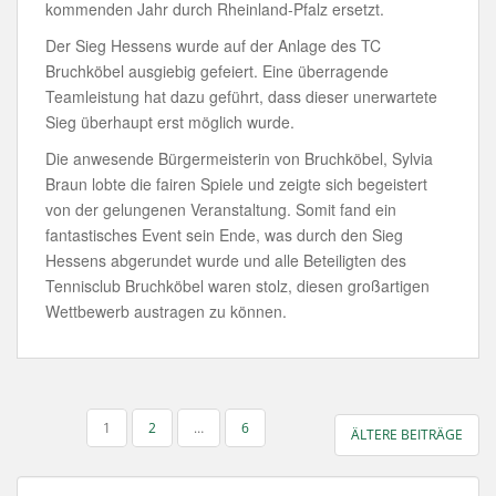
kommenden Jahr durch Rheinland-Pfalz ersetzt.
Der Sieg Hessens wurde auf der Anlage des TC
Bruchköbel ausgiebig gefeiert. Eine überragende
Teamleistung hat dazu geführt, dass dieser unerwartete
Sieg überhaupt erst möglich wurde.
Die anwesende Bürgermeisterin von Bruchköbel, Sylvia
Braun lobte die fairen Spiele und zeigte sich begeistert
von der gelungenen Veranstaltung. Somit fand ein
fantastisches Event sein Ende, was durch den Sieg
Hessens abgerundet wurde und alle Beteiligten des
Tennisclub Bruchköbel waren stolz, diesen großartigen
Wettbewerb austragen zu können.
SEITENNUMMERIERUNG
1
2
…
6
ÄLTERE BEITRÄGE
DER
BEITRÄGE