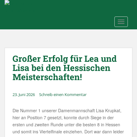
Skip to main content
TOGGLE
Großer Erfolg für Lea und
Lisa bei den Hessischen
Meisterschaften!
23. Juni 2026
Schreib einen Kommentar
Die Nummer 1 unserer Damenmannschaft Lisa Krupkat,
hier an Position 7 gesetzt, konnte durch Siege in der
ersten und zweiten Runde unter die besten 8 in Hessen
und somit ins Viertelfinale einziehen. Dort war dann leider