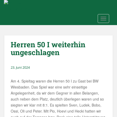
Skip to main content
TOGGLE
Herren 50 I weiterhin
ungeschlagen
23. Juni 2024
Am 4. Spieltag waren die Herren 50 I zu Gast bei BW
Wiesbaden. Das Spiel war eine sehr einseitige
Angelegenheit, da wir dem Gegner in allen Belangen,
auch neben dem Platz, deutlich überlegen waren und so
siegten wir klar mit 8:1. Es spielten Sven, Ludek, Bobo,
Ossi, Oli und Peter. Mit Pio, Hoevi und Hecki hatten wir