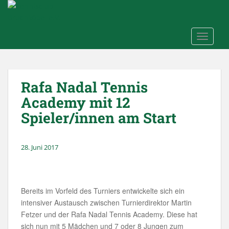
Skip to main content
TOGGLE
Rafa Nadal Tennis
Academy mit 12
Spieler/innen am Start
28. Juni 2017
Bereits im Vorfeld des Turniers entwickelte sich ein
intensiver Austausch zwischen Turnierdirektor Martin
Fetzer und der Rafa Nadal Tennis Academy. Diese hat
sich nun mit 5 Mädchen und 7 oder 8 Jungen zum