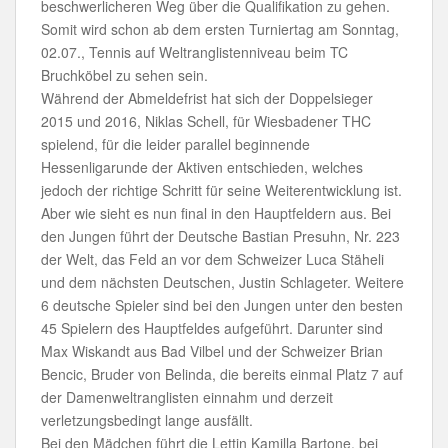
beschwerlicheren Weg über die Qualifikation zu gehen.
Somit wird schon ab dem ersten Turniertag am Sonntag,
02.07., Tennis auf Weltranglistenniveau beim TC
Bruchköbel zu sehen sein.
Während der Abmeldefrist hat sich der Doppelsieger
2015 und 2016, Niklas Schell, für Wiesbadener THC
spielend, für die leider parallel beginnende
Hessenligarunde der Aktiven entschieden, welches
jedoch der richtige Schritt für seine Weiterentwicklung ist.
Aber wie sieht es nun final in den Hauptfeldern aus. Bei
den Jungen führt der Deutsche Bastian Presuhn, Nr. 223
der Welt, das Feld an vor dem Schweizer Luca Stäheli
und dem nächsten Deutschen, Justin Schlageter. Weitere
6 deutsche Spieler sind bei den Jungen unter den besten
45 Spielern des Hauptfeldes aufgeführt. Darunter sind
Max Wiskandt aus Bad Vilbel und der Schweizer Brian
Bencic, Bruder von Belinda, die bereits einmal Platz 7 auf
der Damenweltranglisten einnahm und derzeit
verletzungsbedingt lange ausfällt.
Bei den Mädchen führt die Lettin Kamilla Bartone, bei