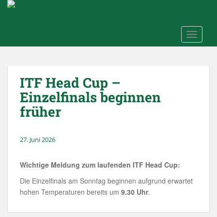
Skip to main content
TOGGLE
ITF Head Cup –
Einzelfinals beginnen
früher
27. Juni 2026
Wichtige Meldung zum laufenden ITF Head Cup:
Die Einzelfinals am Sonntag beginnen aufgrund erwartet
hohen Temperaturen bereits um
9.30 Uhr
.