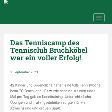
Skip to main content
TOGGLE
Das Tenniscamp des
Tennisclub Bruchköbel
war ein voller Erfolg!
1. September 2023
42 Kinder und Jugendliche hatten eine tolle Tenniswoche
beim TC Bruchköbel. Es wurde sehr viel trainiert und 2
Mal pro Tag gab es Konditraining. Unterschiedliche
Übungen und Trainingseinheiten sorgten für viel
Abwechslung und großen Spaß.