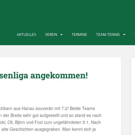
AKTUELLES
VEREIN
TERMINE
TEAM-TENNIS
essenliga angekommen!
hbarn aus Hanau souverän mit 7:2! Beide Teams
n der Breite sehr gut aufgestellt und so stand es nach
ki, Oli, Björn und Foxi zum ungefährdeten 5:1. Nach
 alte Geschichten ausgegraben. Man kennt sich ja