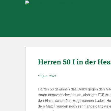
Skip to main content
Herren 50 I in der H
13. Juni 2022
Herren 50 gewinnen das Derby gegen den Nac
traten ersatzgeschwächt an, aber der TCB ist i
den Einzel schon 5:1. Es gewannen Ludek, Hec
dem Match wurden noch sehr lange ganz viele