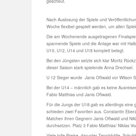
gescheut.
Nach Auslosung der Spiele und Veröffentlichu
Woche flexibel gespielt werden, um allen Spie
Die am Wochenende ausgetragenen Finalspiele
spannende Spiele und die Anlage war mit Halbf
U10, U12, U14 und U18 komplett belegt.
Bei den Jüngsten setzte sich klar Moritz Rückz
dieser Saison stark spielende Anna Drechsel.
U 12 Sieger wurde Janis Oßwald vor Wilson
Bei der U14 – männlich gab es keine Ausreiser
Fabio Matthias und Janis Oßwald.
Für die Jungs der U18.gab es allerdings eine 
schieden zwei Favoriten aus. Constantin Eber
Matchen ihren Gegnern Janis Oßwald und Nikl
durchsetzen. Platz 3 Fabio Matthias/ Niklas V
Viele tolle Preise, darunter Tennisbälle, Sc