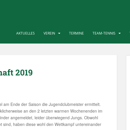
AKTUELLES
VEREIN
TERMINE
TEAM-TENNIS
aft 2019
 am Ende der Saison die Jugendclubmeister ermittelt.
ücklicherweise an den 2 letzten warmen Wochenenden im
Kinder angemeldet, leider überwiegend Jungs. Obwohl
 sind, haben diese wohl den Wettkampf untereinander