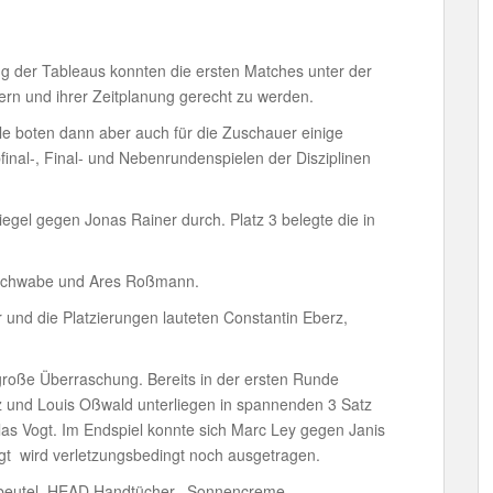
ng der Tableaus konnten die ersten Matches unter der
lern und ihrer Zeitplanung gerecht zu werden.
 boten dann aber auch für die Zuschauer einige
inal-, Final- und Nebenrundenspielen der Disziplinen
iegel gegen Jonas Rainer durch. Platz 3 belegte die in
 Schwabe und Ares Roßmann.
 und die Platzierungen lauteten Constantin Eberz,
große Überraschung. Bereits in der ersten Runde
z und Louis Oßwald unterliegen in spannenden 3 Satz
as Vogt. Im Endspiel konnte sich Marc Ley gegen Janis
ogt wird verletzungsbedingt noch ausgetragen.
huhbeutel, HEAD Handtücher, Sonnencreme,