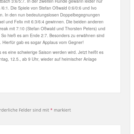
tbach 3:6/5:7. In der zweiten Runde gewann leider nur
/6:1. Die Spiele von Stefan Oßwald 0:6/0:6 und Ivo
oren. In den nun bedeutungslosen Doppelbegegnungen
el und Felix mit 6:3/6:4 gewinnen. Die beiden anderen
reak mit 7:10 (Stefan Oßwald und Thorsten Peters) und
n. So hieß es am Ende 2:7. Besonders zu erwähnen sind
. Hierfür gab es sogar Applaus vom Gegner!
ass es eine schwierige Saison werden wird. Jetzt heißt es
ag, 12.5., ab 9 Uhr, wieder auf heimischer Anlage
rderliche Felder sind mit
*
markiert