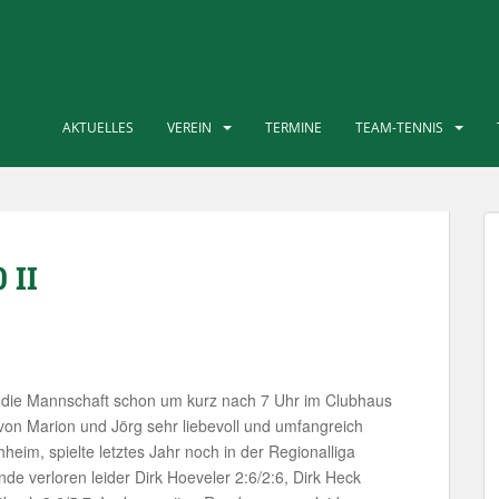
AKTUELLES
VEREIN
TERMINE
TEAM-TENNIS
 II
h die Mannschaft schon um kurz nach 7 Uhr im Clubhaus
n Marion und Jörg sehr liebevoll und umfangreich
eim, spielte letztes Jahr noch in der Regionalliga
de verloren leider Dirk Hoeveler 2:6/2:6, Dirk Heck