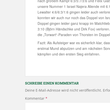
nach großem Kampf 6:3/5:7/3:6 und Felix Glat
unsere Nummer 1 Israel Najera Aliende mit 6:1
Lewalter 4:6/6:3/1:6 gingen leider auch verl
konnten wir auch nur noch das Doppel von Isra
Doppel gingen leider ganz knapp im Matchtieb
3:10 (Björn Händschke und Dirk Fox) verlore
die „Torwart“-Paraden von Thorsten im Doppel
Fazit: Als Aufsteiger war es sicherlich klar, d
erstmal Mund abputzen und am nächsten Sonnt
kämpfen und den ersten Sieg einfahren.
SCHREIBE EINEN KOMMENTAR
Deine E-Mail-Adresse wird nicht veröffentlicht.
Erfo
Kommentar
*