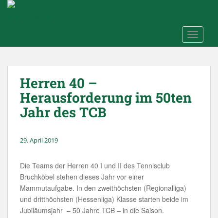
Skip to main content
TOGGLE
Herren 40 –
Herausforderung im 50ten
Jahr des TCB
29. April 2019
Die Teams der Herren 40 I und II des Tennisclub
Bruchköbel stehen dieses Jahr vor einer
Mammutaufgabe. In den zweithöchsten (Regionalliga)
und dritthöchsten (Hessenliga) Klasse starten beide im
Jubiläumsjahr – 50 Jahre TCB – in die Saison.