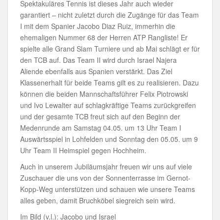
Spektakuläres Tennis ist dieses Jahr auch wieder
garantiert – nicht zuletzt durch die Zugänge für das Team
I mit dem Spanier Jacobo Diaz Ruiz, immerhin die
ehemaligen Nummer 68 der Herren ATP Rangliste! Er
spielte alle Grand Slam Turniere und ab Mai schlägt er für
den TCB auf. Das Team II wird durch Israel Najera
Aliende ebenfalls aus Spanien verstärkt. Das Ziel
Klassenerhalt für beide Teams gilt es zu realisieren. Dazu
können die beiden Mannschaftsführer Felix Piotrowski
und Ivo Lewalter auf schlagkräftige Teams zurückgreifen
und der gesamte TCB freut sich auf den Beginn der
Medenrunde am Samstag 04.05. um 13 Uhr Team I
Auswärtsspiel in Lohfelden und Sonntag den 05.05. um 9
Uhr Team II Heimspiel gegen Hochheim.
Auch in unserem Jubiläumsjahr freuen wir uns auf viele
Zuschauer die uns von der Sonnenterrasse im Gernot-
Kopp-Weg unterstützen und schauen wie unsere Teams
alles geben, damit Bruchköbel siegreich sein wird.
Im Bild (v.l.): Jacobo und Israel