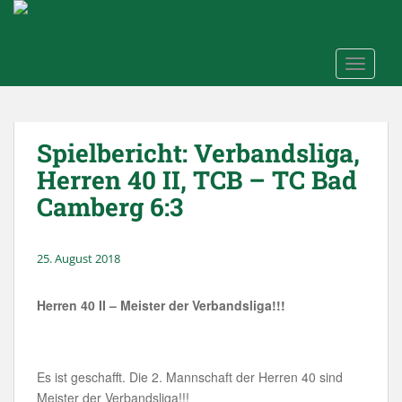
Skip to main content
TOGGLE
Spielbericht: Verbandsliga,
Herren 40 II, TCB – TC Bad
Camberg 6:3
25. August 2018
Herren 40 II – Meister der Verbandsliga!!!
Es ist geschafft. Die 2. Mannschaft der Herren 40 sind
Meister der Verbandsliga!!!