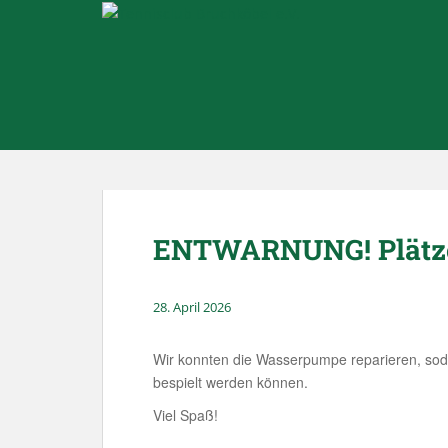
Skip to main content
ENTWARNUNG! Plätze 
28. April 2026
Wir konnten die Wasserpumpe reparieren, sod
bespielt werden können.
Viel Spaß!